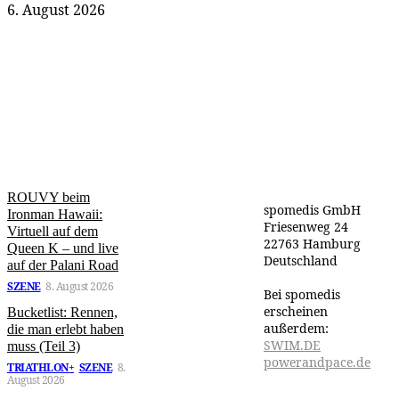
6. August 2026
Aktuell
Publisher
ROUVY beim
spomedis GmbH
Ironman Hawaii:
Friesenweg 24
Virtuell auf dem
22763 Hamburg
Queen K – und live
Deutschland
auf der Palani Road
SZENE
8. August 2026
Bei spomedis
erscheinen
Bucketlist: Rennen,
außerdem:
die man erlebt haben
SWIM.DE
muss (Teil 3)
powerandpace.de
TRIATHLON+
SZENE
8.
August 2026