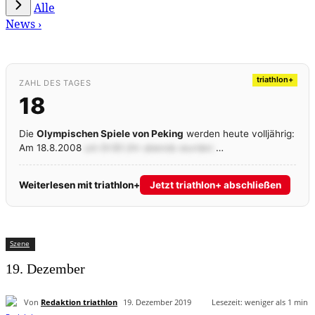
Alle
News ›
triathlon+
ZAHL DES TAGES
18
Die
Olympischen Spiele von Peking
werden heute volljährig:
Am 18.8.2008
um 8:08 Uhr abends wurden
…
Weiterlesen mit triathlon+
Jetzt triathlon+ abschließen
Szene
19. Dezember
Von
Redaktion triathlon
19. Dezember 2019
Lesezeit:
weniger als 1
min