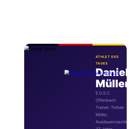
ATHLET DES
TAGES
Daniel
Mülle
E.O.S.C.
Offenbach
Trainer: Torben
Müller,
Ausdauercoachin
37 Jahre