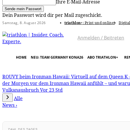
Ihre E-Mail-Adresse
Dein Passwort wird dir per Mail zugeschickt.
Samstag, 8. August 2026
triathlon+
: Print und online!
Digita
Anmelden / Beitreten
HOME
NEU: TEAM GERMANY KONA26
ABO TRIATHLON+
RE
ROUVY beim Ironman Hawaii: Virtuell auf dem Queen K – 
der Morgen vor dem Ironman Hawaii anfühlt – und warum
Vulkanausbruch
Vor 23 Std
Alle
News ›
ZAHL DES TAGES