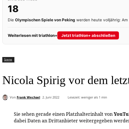
18
Die
Olympischen Spiele von Peking
werden heute volljährig: Am
Weiterlesen mit triathlon+
Jetzt triathlon+ abschließen
Szene
Nicola Spirig vor dem letz
Von
Frank Wechsel
2. Juni 2022
Lesezeit:
weniger als 1
min
Sie sehen gerade einen Platzhalterinhalt von
YouTu
dabei Daten an Drittanbieter weitergegeben werde