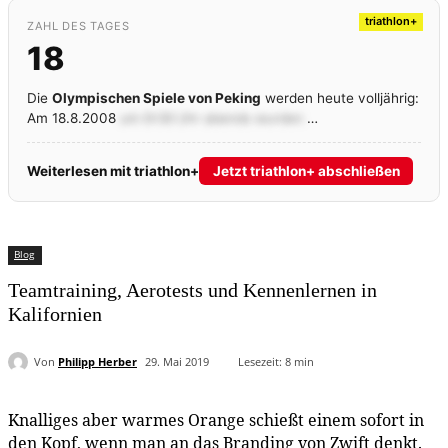
triathlon+
ZAHL DES TAGES
18
Die
Olympischen Spiele von Peking
werden heute volljährig:
Am 18.8.2008
um 8:08 Uhr abends wurden
…
Weiterlesen mit triathlon+
Jetzt triathlon+ abschließen
Blog
Teamtraining, Aerotests und Kennenlernen in
Kalifornien
Von
Philipp Herber
29. Mai 2019
Lesezeit:
8
min
Knalliges aber warmes Orange schießt einem sofort in
den Kopf, wenn man an das Branding von Zwift denkt.