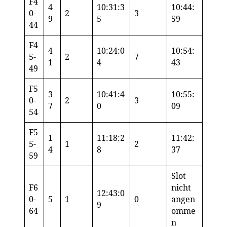
F4
4
10:31:3
10:44:
0-
2
3
9
5
59
44
F4
4
10:24:0
10:54:
5-
2
7
1
4
43
49
F5
3
10:41:4
10:55:
0-
2
3
7
0
09
54
F5
1
11:18:2
11:42:
5-
1
2
4
8
37
59
Slot
F6
nicht
12:43:0
0-
5
1
0
angen
9
64
omme
n