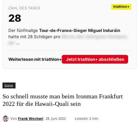
triathlon+
ZAHL DES TAGES
28
Der fünfmalige
Tour-de-France-Sieger Miguel Induráin
hatte mit 28 Schlägen pro
Minute den niedrigsten Ruhepuls,
der
…
Weiterlesen mit triathlon+
Jetzt triathlon+ abschließen
Szene
So schnell musste man beim Ironman Frankfurt
2022 für die Hawaii-Quali sein
Von
Frank Wechsel
28. Juni 2022
Lesezeit:
2
min