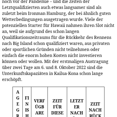
noch vor der Pandemie – und die Zeiten der
Letztqualifizierten auch etwas langsamer sind als
zuletzt beim Ironman Hamburg, der bei ähnlich guten
Wetterbedingungen ausgetragen wurde. Viele der
potenziellen Starter für Hawaii nahmen ihren Slot nicht
an, weil sie aufgrund des schon langen
Qualifikationszeitraums für die Rückkehr des Rennens
nach Big Island schon qualifiziert waren, aus privaten
oder sportlichen Gründen nicht teilnehmen oder
einfach die enorm hohen Kosten nicht investieren
können oder wollen. Mit der erstmaligen Austragung
über zwei Tage am 6. und 8. Oktober 2022 sind die
Unterkunftskapaziäten in Kailua-Kona schon lange
erschöpft.
A
G
FI
VERF
ZEIT
LETZT
E
N
ZEIT
ÜGB
FÜR
ER
G
IS
NACH
ARE
DIESE
NACH
R
H
RÜCK