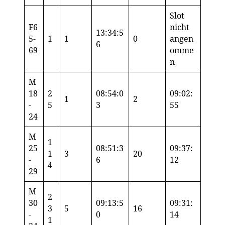
Slot
F6
nicht
13:34:5
5-
1
1
0
angen
6
69
omme
n
M
18
2
08:54:0
09:02:
1
2
-
5
3
55
24
M
1
25
08:51:3
09:37:
1
3
20
-
6
12
4
29
M
2
30
09:13:5
09:31:
3
5
16
-
0
14
1