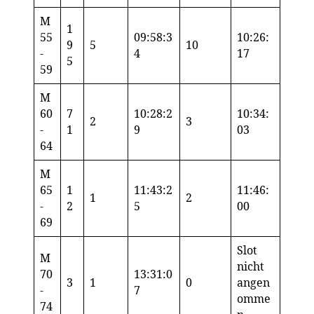
M
1
55
09:58:3
10:26:
9
5
10
-
4
17
5
59
M
60
7
10:28:2
10:34:
2
3
-
1
9
03
64
M
65
1
11:43:2
11:46:
1
2
-
2
5
00
69
Slot
M
nicht
70
13:31:0
3
1
0
angen
-
7
omme
74