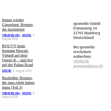
Aktuell
Publisher
Immer wieder
spomedis GmbH
Gänsehaut: Rennen,
Friesenweg 24
die faszinieren
22763 Hamburg
TRIATHLON+
SZENE
9.
Deutschland
August 2026
ROUVY beim
Bei spomedis
Ironman Hawaii:
erscheinen
Virtuell auf dem
außerdem:
Queen K – und live
SWIM.DE
auf der Palani Road
powerandpace.de
SZENE
8. August 2026
Bucketlist: Rennen,
die man erlebt haben
muss (Teil 3)
TRIATHLON+
SZENE
8.
August 2026